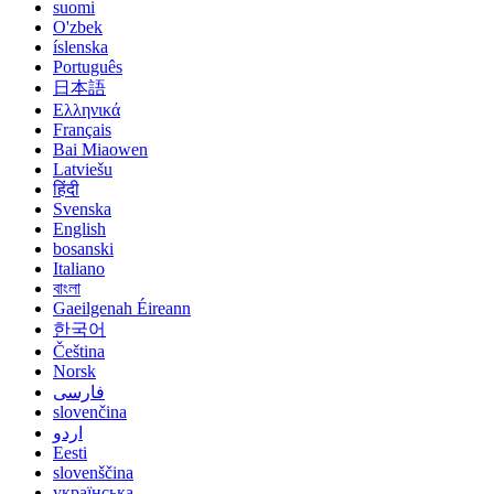
suomi
O'zbek
íslenska
Português
日本語
Ελληνικά
Français
Bai Miaowen
Latviešu
हिंदी
Svenska
English
bosanski
Italiano
বাংলা
Gaeilgenah Éireann
한국어
Čeština
Norsk
فارسی
slovenčina
اردو
Eesti
slovenščina
українська