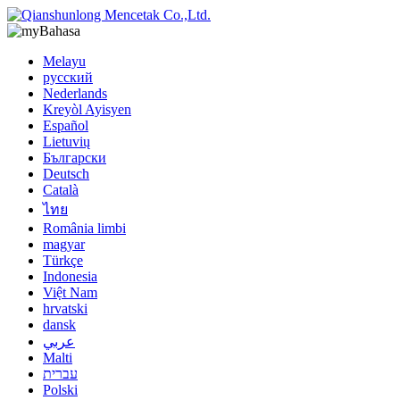
Bahasa
Melayu
русский
Nederlands
Kreyòl Ayisyen
Español
Lietuvių
Български
Deutsch
Català
ไทย
România limbi
magyar
Türkçe
Indonesia
Việt Nam
hrvatski
dansk
عربي
Malti
עברית
Polski