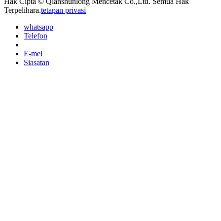
Hak Cipta © Qianshunlong Mencetak Co.,Ltd. Semua Hak
Terpelihara.
tetapan privasi
whatsapp
Telefon
E-mel
Siasatan